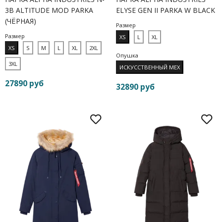
3B ALTITUDE MOD PARKA
ELYSE GEN II PARKA W BLACK
(ЧЁРНАЯ)
Размер
Размер
XS
L
XL
XS
S
M
L
XL
2XL
Опушка
3XL
ИСКУССТВЕННЫЙ МЕХ
27890 руб
32890 руб