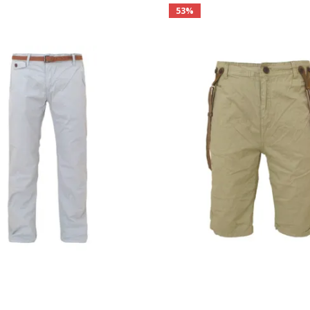
53%
г
ты
ка
дажа
ный кабинет