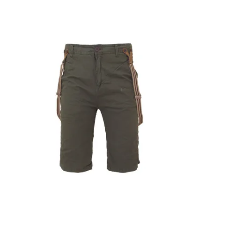
Катало
Контак
Достав
Оплата
Бренды
Блог
Распро
Лич