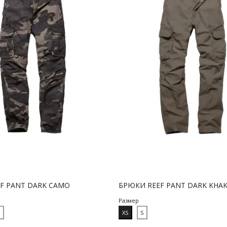
F PANT DARK CAMO
БРЮКИ REEF PANT DARK KHAK
Размер
M
XS
S