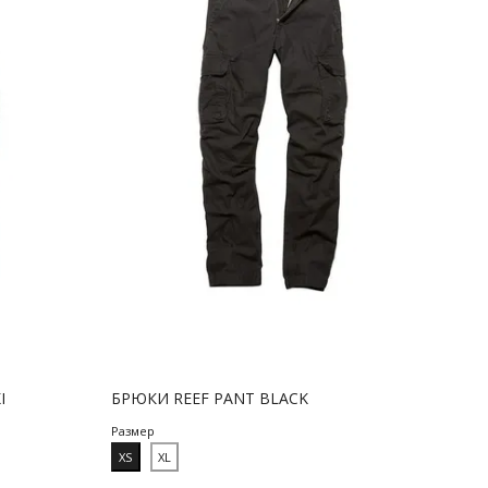
I
БРЮКИ REEF PANT BLACK
Размер
XS
XL