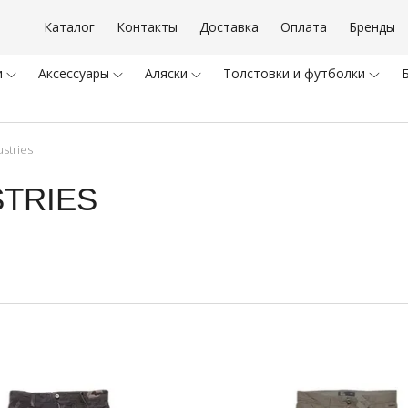
г
Каталог
Контакты
Доставка
Оплата
Бренды
ты
ка
и
Аксессуары
Аляски
Толстовки и футболки
stries
дажа
STRIES
ный кабинет