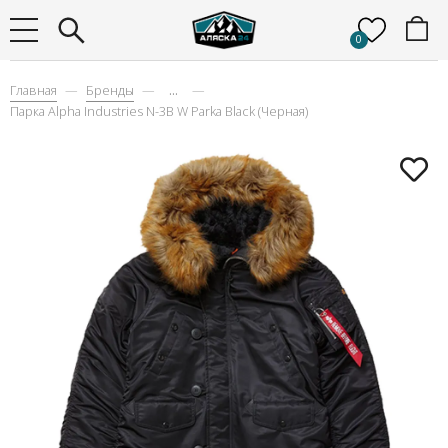
0
Главная
Бренды
...
Парка Alpha Industries N-3B W Parka Black (Черная)