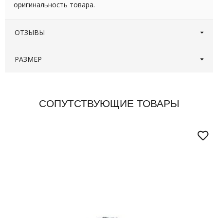
оригинальность товара.
ОТЗЫВЫ
Оставьте первый отзыв!
Написать отзыв
РАЗМЕР
СОПУТСТВУЮЩИЕ ТОВАРЫ
Обхват
Длина
Длина изделия без
Размер
груди (см)
рукава (см)
капюшона (см)
S
108-110
65
65
M
112-114
65
65
L
116-120
69
67