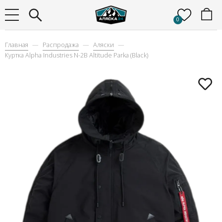
0
Главная
Распродажа
Аляски
Куртка Alpha Industries N-2B Altitude Parka (Black)