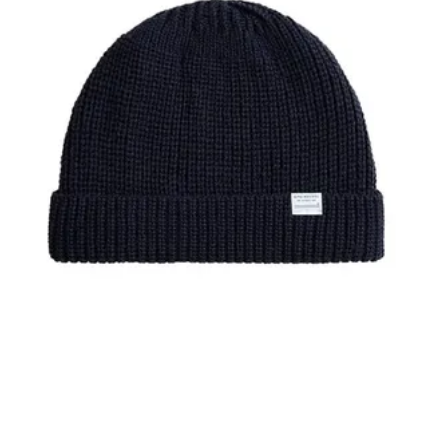
XL
124-128
69
70
2XL
130-132
71
71