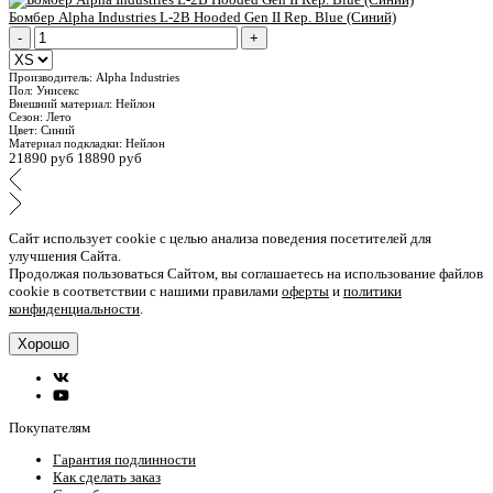
Бомбер Alpha Industries L-2B Hooded Gen II Rep. Blue (Синий)
-
+
Производитель:
Alpha Industries
Пол:
Унисекс
Внешний материал:
Нейлон
Сезон:
Лето
Цвет:
Синий
Материал подкладки:
Нейлон
21890 руб
18890 руб
Сайт использует cookie с целью анализа поведения посетителей для
улучшения Сайта.
Продолжая пользоваться Сайтом, вы соглашаетесь на использование файлов
cookie в соответствии с нашими правилами
оферты
и
политики
конфиденциальности
.
Хорошо
Покупателям
Гарантия подлинности
Как сделать заказ