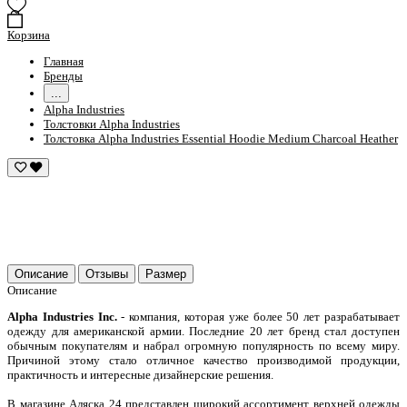
Корзина
Главная
Бренды
...
Alpha Industries
Толстовки Alpha Industries
Толстовка Alpha Industries Essential Hoodie Medium Charcoal Heather
Описание
Отзывы
Размер
Описание
Alpha Industries Inc.
- компания, которая уже более 50 лет разрабатывает
одежду для американской армии. Последние 20 лет бренд стал доступен
обычным покупателям и набрал огромную популярность по всему миру.
Причиной этому стало отличное качество производимой продукции,
практичность и интересные дизайнерские решения.
В магазине Аляска 24 представлен широкий ассортимент верхней одежды