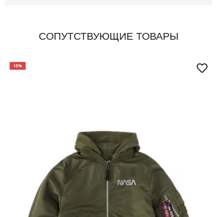
СОПУТСТВУЮЩИЕ ТОВАРЫ
Международный размер INT
O/S
S/M
15%
Окружность (см)
51-65
51-57