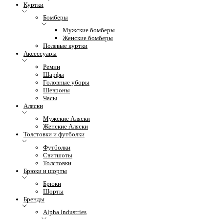
Куртки
Бомберы
Мужские бомберы
Женские бомберы
Полевые куртки
Аксессуары
Ремни
Шарфы
Головные уборы
Шевроны
Часы
Аляски
Мужские Аляски
Женские Аляски
Толстовки и футболки
Футболки
Свитшоты
Толстовки
Брюки и шорты
Брюки
Шорты
Бренды
Alpha Industries