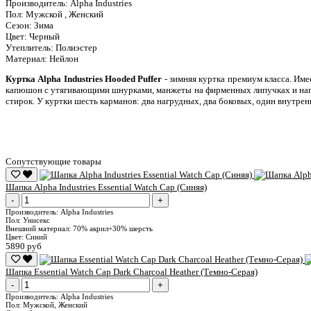
Производитель:
Alpha Industries
Пол:
Мужской , Женский
Сезон:
Зима
Цвет:
Черный
Утеплитель:
Полиэстер
Материал:
Нейлон
Куртка Alpha Industries Hooded Puffer
- зимняя куртка премиум класса. Им
капюшон с утягивающими шнурками, манжеты на фирменных липучках и напол
стирок. У куртки шесть карманов: два нагрудных, два боковых, один внутрен
Сопутствующие товары
Шапка Alpha Industries Essential Watch Cap (Синяя)
-
+
Производитель:
Alpha Industries
Пол:
Унисекс
Внешний материал:
70% акрил+30% шерсть
Цвет:
Синий
5890 руб
Шапка Essential Watch Cap Dark Charcoal Heather (Темно-Серая)
-
+
Производитель:
Alpha Industries
Пол:
Мужской, Женский