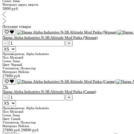
Сезон:
Зима
Материал:
акрил, шерсть
5890 руб
Похожие товары
Парка Alpha Industries N-3B Altitude Mod Parka (Чёрная)
-
+
Производитель:
Alpha Industries
Пол:
Мужской
Сезон:
Зима
Цвет:
Черный
Утеплитель:
Полиэстер
Материал:
Нейлон
27890 руб
7%
Парка Alpha Industries N-3B Altitude Mod Parka (Синяя)
-
+
Производитель:
Alpha Industries
Пол:
Мужской
Сезон:
Зима
Цвет:
Синий
Утеплитель:
Полиэстер
Материал:
Нейлон
27890 руб
29890 руб