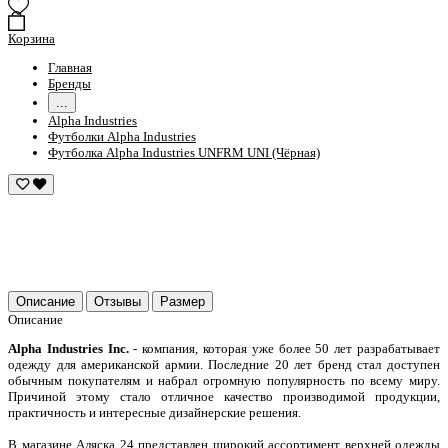
Корзина
Главная
Бренды
...
Alpha Industries
Футболки Alpha Industries
Футболка Alpha Industries UNFRM UNI (Чёрная)
Описание
Отзывы
Размер
Описание
Alpha Industries Inc.
- компания, которая уже более 50 лет разрабатывает
одежду для американской армии. Последние 20 лет бренд стал доступен
обычным покупателям и набрал огромную популярность по всему миру.
Причиной этому стало отличное качество производимой продукции,
практичность и интересные дизайнерские решения.
В магазине Аляска 24 представлен широкий ассортимент верхней одежды